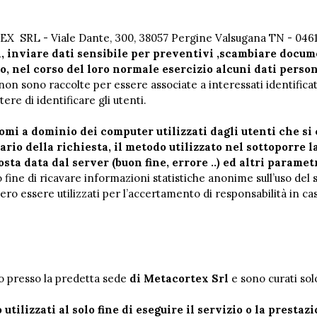
SRL - Viale Dante, 300, 38057 Pergine Valsugana TN - 04615311
i, inviare dati sensibile per preventivi ,scambiare docum
 nel corso del loro normale esercizio alcuni dati persona
non sono raccolte per essere associate a interessati identifica
ere di identificare gli utenti.
 nomi a dominio dei computer utilizzati dagli utenti che si
ario della richiesta, il metodo utilizzato nel sottoporre l
sta data dal server (buon fine, errore ..) ed altri paramet
lo fine di ricavare informazioni statistiche anonime sull’uso de
 essere utilizzati per l’accertamento di responsabilità in caso 
go presso la predetta sede
di Metacortex Srl
e sono curati sol
 utilizzati al solo fine di eseguire il servizio o la prest