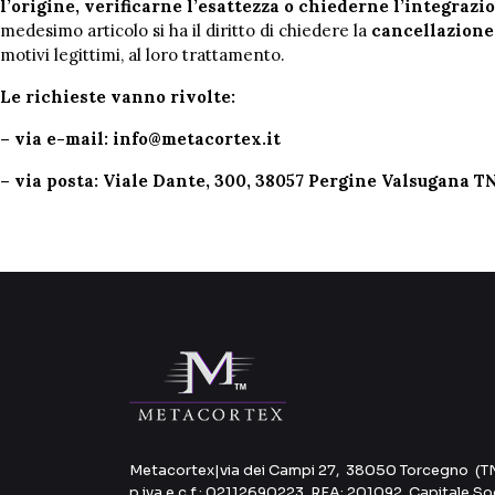
l’origine, verificarne l’esattezza o chiederne l’integrazi
medesimo articolo si ha il diritto di chiedere la
cancellazione
motivi legittimi, al loro trattamento.
Le richieste vanno rivolte:
– via e-mail: info@metacortex.it
– via posta: Viale Dante, 300, 38057 Pergine Valsugana T
Metacortex
|
via dei Campi 27, 38050 Torcegno (T
p.iva e c.f.: 02112690223, REA: 201092, Capitale S