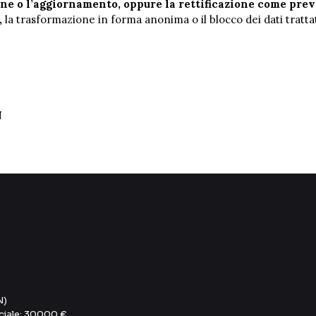
one o l’aggiornamento, oppure la rettificazione come previ
,
la trasformazione in forma anonima o il blocco dei dati trattat
N
N)
ociale: 30000 €