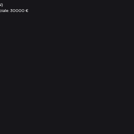
N)
ociale: 30000 €